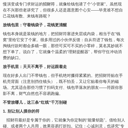
慢演变成专门求
财
运的
招财符
，就像给钱包请了个“小管家”。虽然现
在不兴那些老讲究了，但很多人还是愿意图个心
安
——毕竟谁不想自
己花钱有数、来钱有路呢？
放钱包里：守着钱袋子，花钱更清醒
钱包本身就是装钱的地方，把招财符塞进夹层或内袋，相当于在“钱
窝”里给它安了个家。很多用过的小伙伴反馈：自从符进了钱包，每次
掏钱付款时都会多瞄一眼，那些可买可不买的小零碎，莫名其妙就不
想下单了。说白了，它就像个温柔的“理财提醒器”，帮你守住冲动消
费的缺口。
放手机里：天天不离手，好运跟着走
现在好多人出门不带钱包，但手机绝对攥得紧紧的。把招财符贴在手
机壳背面（注意别挡住镜头），既不怕丢，又让它贴着你每天的磁
场。尤其适合那些习惯了扫码支付、钱包早落灰的朋友——符跟你形
影不离，财气自然也不容易跑偏。
不管放哪儿，这三条“红线”千万别碰
1. 别让别人摸你的符
招财符最好是专属于你的，它就像为你定制的“能量钥匙”。借给别人
碰、或者两个人共用，效果容易打折扣。记住：
心诚则灵
，也讲究“专