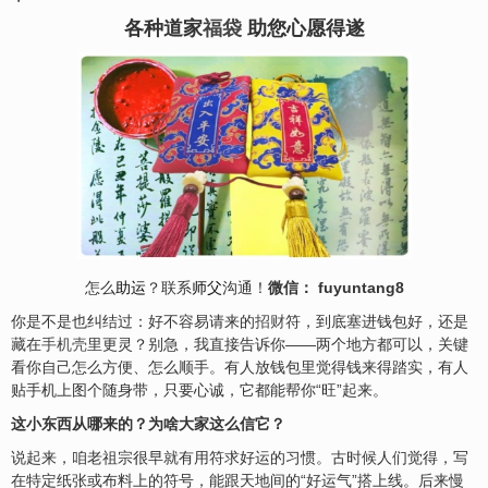
各种道家
福袋
助您心愿得遂
怎么
助运
？联系
师父
沟通！
微信： fuyuntang8
你是不是也纠结过：好不容易请来的
招财
符，到底塞进钱包好，还是
藏在
手机壳
里更灵？别急，我直接告诉你——两个地方都可以，关键
看你自己怎么方便、怎么顺手。有人放钱包里觉得钱来得踏实，有人
贴手机上图个随身带，只要心诚，它都能帮你“旺”起来。
这小东西从哪来的？为啥大家这么信它？
说起来，咱老祖宗很早就有用符求好运的习惯。古时候人们觉得，写
在特定纸张或布料上的符号，能跟天地间的“好运气”搭上线。后来慢