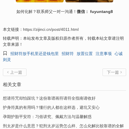
如何
化解
？联系师父一对一沟通！
微信： fuyuntang8
本文链接：
https://zijinci.cn/post/4011.html
转载声明：本站发布文章及版权归原作者所有，转载本站文章请注明
文章来源！

招财符放手机里还是钱包里
招财符
放置位置
注意事项
心诚
则灵
上一篇
下一篇


相关文章
想请符咒却怕踩坑？这份靠谱画符请符全指南请收好
护身符真的有用吗？懂行的人都在这样选，避坑又安心
孕期护胎平安符：习俗讲究、佩戴方法与温馨解惑
刑太岁是什么意思？犯刑太岁运势怎么样、怎么化解比较靠谱的全解