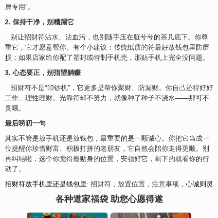
属专用”。
2. 保持干净，别糟蹋它
别让招财符沾水、沾血污，也别随手压在脏兮兮的茶几底下。你尊
重它，它才愿意帮你。有个小建议：传统纸质的符最好放钱包里防磨
损；如果店家给你配了塑封或特制手机壳，那贴手机上完全没问题。
3. 心态要正，别指望躺赚
招财符不是“印钞机”，它更多是帮你聚财、防
漏财
。你自己还得好好
工作、理性理财。光靠符却不努力，就像种了种子不浇水——那可不
灵哦。
最后唠叨一句
其实不管是放手机还是放钱包，最重要的是一颗诚心。你把它当成一
位提醒你珍惜财富、积极打拼的老朋友，它自然会陪你走得更顺。别
再纠结啦，选个你觉得最贴身的位置，安顿好它，剩下的就看你的行
动了。
招财符放手机里还是钱包里
: 招财符，
放置位置
，
注意事项
，
心诚则灵
各种道家
福
袋 助您心愿得遂