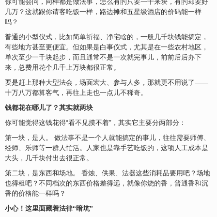
你可能会问，同样都是做法事，怎么有的只要一千来块，有的却要好
几万？这就跟你请客吃饭一样，路边摊和五星级酒店的价码能一样
吗？
普通的小型仪式，比如简单
祈福
、
净宅
啥的，一般几千块钱能搞定，
有些地方甚至更便宜。但如果是白事仪式，尤其是在一些农村地区，
单次至少一千块起步，而且通常不是一次就完事儿，前前后后办下
来，总费用花个几千上万块都很正常。
要是赶上那种大型法会，场面宏大、参与人多，那就更不用说了——
十万八万都算客气，再往上走也一点儿不稀奇。
钱都花在哪儿了？其实就两块
你可能觉得这钱花得“看不见摸不着”，其实它主要分两部分：
第一块，是人。 做法事不是一个人就能搞定的事儿，往往需要师傅、
经师、乐师等一群人忙活。人家也是靠手艺吃饭的，这项人工成本是
大头，几千块付出去很正常。
第二块，是东西和场地。 香烛、供果、法器这些消耗品要用吧？场地
也得租吧？不同档次的东西价格差得远，就像你烧的香，普通香和沉
香的价格能一样吗？
小心！这里面藏着法律“暗坑”