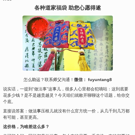
各种道家
福袋
助您心愿得遂
怎么
助运
？联系
师父
沟通！
微信： fuyuntang8
说实话，一提到“做
法事
”这事儿，很多人心里都会犯嘀咕：这到底要
花多少钱？是不是越贵越灵？今天咱们就敞开聊聊这个话题，给你交
个底。
直接说答案：做
法事
压根儿就没有什么官方统一价，从几千到几万都
有可能，甚至更高。
这价格，为啥差这么多？