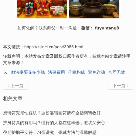
如何
化解
？联系师父一对一沟通！
微信： fuyuntang8
本文链接：
https://zijinci.cn/post/3985.html
转载声明：本站发布文章及版权归原作者所有，转载本站文章请注明
文章来源！

做法事要花多少钱
法事费用
价格构成
避免诈骗
合同无效
上一篇
下一篇


相关文章
想请符咒却怕踩坑？这份靠谱画符请符全指南请收好
护身符真的有用吗？懂行的人都在这样选，避坑又安心
孕期护胎平安符：习俗讲究、佩戴方法与温馨解惑