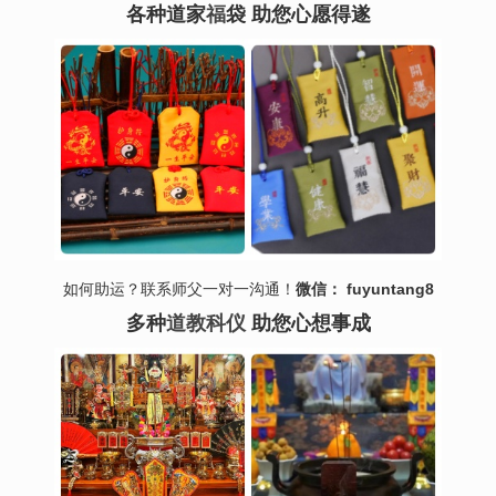
各种道家
福
袋 助您心愿得遂
如何助运？联系师父一对一沟通！
微信： fuyuntang8
多种
道教科仪
助您心想事成