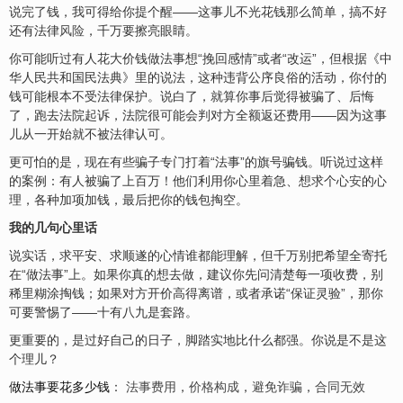
说完了钱，我可得给你提个醒——这事儿不光花钱那么简单，搞不好
还有法律
风险
，千万要擦亮眼睛。
你可能听过有人花大价钱做法事想“挽回感情”或者“改运”，但根据《中
华人民共和国民法典》里的说法，这种违背公序良俗的活动，你付的
钱可能根本不受法律保护。说白了，就算你事后觉得被骗了、后悔
了，跑去法院起诉，法院很可能会判对方全额返还费用——因为这事
儿从一开始就不被法律认可。
更可怕的是，现在有些骗子专门打着“法事”的旗号骗钱。听说过这样
的案例：有人被骗了上百万！他们利用你心里着急、想求个心
安
的心
理，各种加项加钱，最后把你的钱包掏空。
我的几句心里话
说实话，求平安、求顺遂的心情谁都能理解，但千万别把希望全寄托
在“做法事”上。如果你真的想去做，建议你先问清楚每一项收费，别
稀里糊涂掏钱；如果对方开价高得离谱，或者承诺“保证灵验”，那你
可要警惕了——十有八九是套路。
更重要的，是过好自己的日子，脚踏实地比什么都强。你说是不是这
个理儿？
做法事要花多少钱
：
法事费用
，
价格构成
，
避免诈骗
，
合同无效