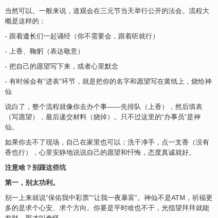
当然可以。一般来说，道观会在三元节当天举行公开的法会。流程大
概是这样的：
- 跟着
道长
们一起诵经（你不需要会，跟着听就行）
- 上香、鞠躬（表达敬意）
- 把自己的愿望写下来，或者心里默念
- 有时候会有“进表”环节，就是把你的名字和愿望写在黄纸上，烧给神
仙
说白了，整个流程就像你去办个事——先排队（上香），然后填表
（写愿望），最后递交材料（烧掉）。只不过这里的“办事员”是神
仙。
如果你去不了现场，自己在家里也可以：洗干净手，点一支香（没有
香也行），心里安静地说说自己的愿望和忏悔，态度真诚就好。
注意啥？别踩这些坑
第一，别太功利。
别一上来就说“保佑我中彩票”“让我一夜暴富”。神仙不是ATM，祈福更
多的是求个心安、求个方向。你要是平时啥也不干，光指望拜拜就能