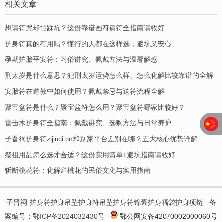
相关文章
想请符咒却怕踩坑？这份靠谱画符请符全指南请收好
护身符真的有用吗？懂行的人都在这样选，避坑又安心
孕期护胎平安符：习俗讲究、佩戴方法与温馨解惑
刑太岁是什么意思？犯刑太岁运势怎么样、怎么化解比较靠谱的全解
安胎符在道教中如何使用？佩戴禁忌与送符流程全解
聚宝盆符是什么？聚宝盆符怎么用？聚宝盆符哪家比较好？
​雷击木护身符全指南：佩戴讲究、选购方法与日常养护
子晋祠护身符zijinci.cn和别家平台差别在哪？五大核心优势详解
祭祖用品怎么选才合适？这份实用清单+避坑指南请收好
斩断桃花符：化解烂桃花的民俗文化与实用指南
子晋祠-护身符护身吊坠护身符吊坠护身符锦囊护身福袋护身项链
备
案编号：
鄂ICP备2024032430号
鄂公网安备42070002000060号