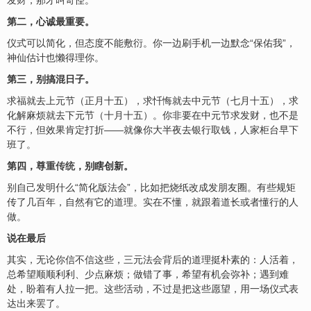
发
财
，那才叫奇怪。
第二，心诚最重要。
仪式可以简化，但态度不能敷衍。你一边刷手机一边默念“保佑我”，
神仙估计也懒得理你。
第三，别搞混日子。
求福就去上元节（正月十五），求忏悔就去中元节（七月十五），求
化解麻烦就去下元节（十月十五）。你非要在中元节求发财，也不是
不行，但效果肯定打折——就像你大半夜去银行取钱，人家柜台早下
班了。
第四，
尊重传统
，别瞎创新。
别自己发明什么“简化版法会”，比如把烧纸改成发朋友圈。有些规矩
传了几百年，自然有它的道理。实在不懂，就跟着道长或者懂行的人
做。
说在最后
其实，无论你信不信这些，三元法会背后的道理挺朴素的：人活着，
总希望顺顺利利、少点麻烦；做错了事，希望有机会弥补；遇到难
处，盼着有人拉一把。这些活动，不过是把这些愿望，用一场仪式表
达出来罢了。