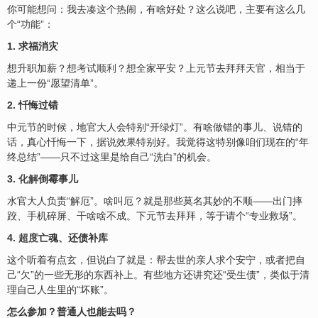
你可能想问：我去凑这个热闹，有啥好处？这么说吧，主要有这么几
个“功能”：
1. 求福消灾
想升职加薪？想
考试顺利
？想全家平安？上元节去拜拜天官，相当于
递上一份“愿望清单”。
2. 忏悔过错
中元节的时候，地官大人会特别“开绿灯”。有啥做错的事儿、说错的
话，真心忏悔一下，据说效果特别好。我觉得这特别像咱们现在的“年
终总结”——只不过这里是给自己“洗白”的机会。
3.
化解
倒霉事儿
水官大人负责“解厄”。啥叫厄？就是那些莫名其妙的不顺——出门摔
跤、手机碎屏、干啥啥不成。下元节去拜拜，等于请个“专业救场”。
4.
超度
亡魂、还债补库
这个听着有点玄，但说白了就是：帮去世的亲人求个安宁，或者把自
己“欠”的一些无形的东西补上。有些地方还讲究还“受生债”，类似于清
理自己人生里的“坏账”。
怎么参加？普通人也能去吗？