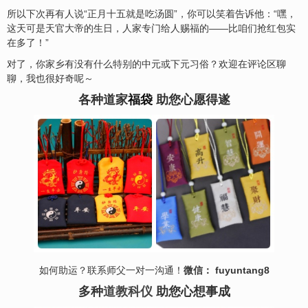
所以下次再有人说“正月十五就是吃汤圆”，你可以笑着告诉他：“嘿，
这天可是天官大帝的生日，人家专门给人赐福的——比咱们抢红包实
在多了！”
对了，你家乡有没有什么特别的中元或下元习俗？欢迎在评论区聊
聊，我也很好奇呢～
各种道家
福袋
助您心愿得遂
如何助运？联系师父一对一沟通！
微信： fuyuntang8
多种
道教科仪
助您心想事成