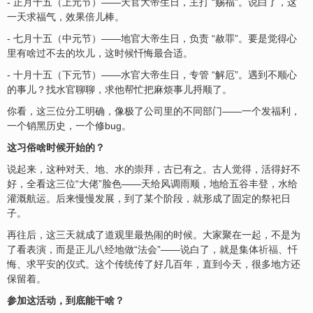
- 正月十五（上元节）——天官大帝生日，主打 “赐福”。说白了，这
一天求福气，效果倍儿棒。
- 七月十五（中元节）——地官大帝生日，负责 “赦罪”。要是觉得心
里有啥过不去的坎儿，这时候忏悔最合适。
- 十月十五（下元节）——水官大帝生日，专管 “解厄”。遇到不顺心
的事儿？找水官聊聊，求他帮忙把麻烦事儿捋顺了。
你看，这三位分工明确，像极了公司里的不同部门——一个发福利，
一个销黑历史，一个修bug。
这习俗啥时候开始的？
说起来，这种对天、地、水的崇拜，古已有之。古人觉得，活得好不
好，全看这三位“大佬”脸色——天给风调雨顺，地给五谷丰登，水给
灌溉航运。后来慢慢发展，到了某个阶段，就形成了固定的祭祀日
子。
再往后，这三天就成了道观里最热闹的时候。大家聚在一起，不是为
了看表演，而是正儿八经地做“法会”——说白了，就是集体
祈福
、忏
悔、求平
安
的仪式。这个传统传了好几百年，直到今天，很多地方还
保留着。
参加这活动，到底能干啥？