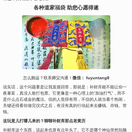
各种道家
福袋
助您心愿得遂
怎么
助运
？联系
师父
沟通！
微信： fuyuntang8
说实话，这个问题要是让我直接回答，那就是：补
财库
能不能让你一
夜暴富，真没人敢打包票。它更像是一种心理上的“加油打气”，而不
是什么点石成金的魔法。信的人觉得有用，不信的人就当看个热闹，
关键还得看你做完仪式之后，有没有真的行动起来去赚钱、存钱、管
钱。
这玩意儿打哪儿来的？聊聊补财库那点老黄历
补财库这个东西，说起来也算有点年头了。它不是哪个神仙突然拍脑