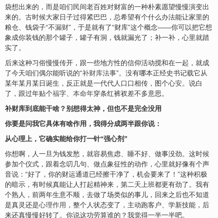
袋想出来的，而是咱们民间老百姓对财富的一种朴素愿望慢慢演变出
来的。古时候大家日子过得紧巴巴，总希望有个什么办法能让家里的
粮仓、钱袋子“不
漏财
”，于是就有了“财库”这个概念——你可以把它想
象成你装钱的那个罐子，罐子有洞，钱就漏光了；补一补，心里就踏
实了。
后来这种习俗慢慢传开，跟一些地方性的信仰活动搅和在一起，就成
了今天咱们偶尔能听说的“
补财库法事
”。没有哪本正经史书记载它从
某年某月某日诞生，反正就是一代代人口口相传，图个心
安
。说白
了，跟过年贴个
福
字、
本命年
穿条红裤衩差不多意思。
补财库到底能干啥？别想得太神，但也不是完全没用
你要是问我它具体有啥作用，我得分成两半跟你说：
从心理上，它确实能给你打一针“强心剂”
你想啊，人一旦为钱发愁，就容易焦虑、睡不好、做事没劲。这时候
参加个仪式，跟着念叨几句、做点象征性的动作，心里就好像有个声
音说：“好了，你的财运通道已经擦干净了，机会要来了！”这种积极
的暗示，有时候真能让人打起精神来，第二天上班都更有劲了。我有
个熟人，前两年生意不顺，去做了场类似的事儿，回来之后也不知道
是真灵还是
心理作用
，整个人状态变了，主动跑客户、学新技能，后
来还真慢慢好转了。你说这功劳算谁的？我觉得一半一半吧。