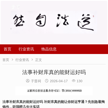
首页
行业资讯
饰品信息


首页
行业资讯
正文
法事补财库真的能财运好吗



子晋祠
2026-04-17
130
法事
补财库真的能财运好吗
补财库
真的能让你
财
运亨通？先别急着掏
钱包，听我唠几句大实话