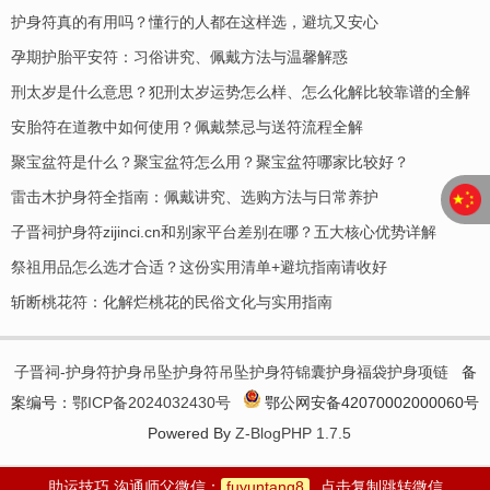
护身符真的有用吗？懂行的人都在这样选，避坑又安心
孕期护胎平安符：习俗讲究、佩戴方法与温馨解惑
刑太岁是什么意思？犯刑太岁运势怎么样、怎么化解比较靠谱的全解
安胎符在道教中如何使用？佩戴禁忌与送符流程全解
聚宝盆符是什么？聚宝盆符怎么用？聚宝盆符哪家比较好？
​雷击木护身符全指南：佩戴讲究、选购方法与日常养护
子晋祠护身符zijinci.cn和别家平台差别在哪？五大核心优势详解
祭祖用品怎么选才合适？这份实用清单+避坑指南请收好
斩断桃花符：化解烂桃花的民俗文化与实用指南
子晋祠-护身符护身吊坠护身符吊坠护身符锦囊护身福袋护身项链
备
案编号：
鄂ICP备2024032430号
鄂公网安备42070002000060号
Powered By
Z-BlogPHP 1.7.5
助运技巧 沟通师父微信：
fuyuntang8
点击复制跳转微信