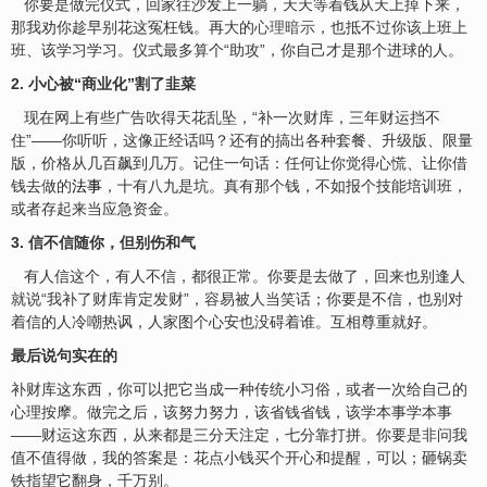
你要是做完仪式，回家往沙发上一躺，天天等着钱从天上掉下来，
那我劝你趁早别花这冤枉钱。再大的
心理暗示
，也抵不过你该上班上
班、该学习学习。仪式最多算个“助攻”，你自己才是那个进球的人。
2. 小心被“商业化”割了韭菜
现在网上有些广告吹得天花乱坠，“补一次财库，三年财运挡不
住”——你听听，这像正经话吗？还有的搞出各种套餐、升级版、限量
版，价格从几百飙到几万。记住一句话：任何让你觉得心慌、让你借
钱去做的
法事
，十有八九是坑。真有那个钱，不如报个技能培训班，
或者存起来当应急资金。
3. 信不信随你，但别伤和气
有人信这个，有人不信，都很正常。你要是去做了，回来也别逢人
就说“我补了财库肯定发财”，容易被人当笑话；你要是不信，也别对
着信的人冷嘲热讽，人家图个心安也没碍着谁。互相尊重就好。
最后说句实在的
补财库这东西，你可以把它当成一种传统小习俗，或者一次给自己的
心理按摩。做完之后，该努力努力，该省钱省钱，该学本事学本事
——财运这东西，从来都是三分天注定，七分靠打拼。你要是非问我
值不值得做，我的答案是：花点小钱买个开心和提醒，可以；砸锅卖
铁指望它翻身，千万别。