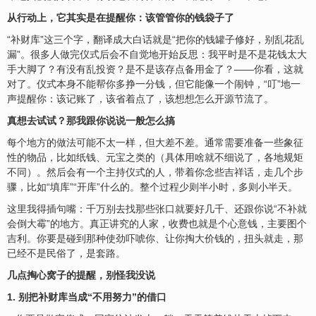
从行动上，它其实是在提醒你：该管管你的钱袋子了
“补财库”这三个字，翻译成大白话就是“把你的钱罐子修好，别乱花乱
漏”。很多人做完仪式后会不自觉地开始反思：我平时是不是花钱太大
手大脚了？有没有乱投资？是不是该存点备用金了？——你看，这就
对了。仪式本身不能帮你多挣一分钱，但它能像一个闹钟，“叮”地一
声提醒你：该记账了，该省着点了，该想想怎么开源节流了。
真想去试试？那我跟你说说一般怎么搞
每个地方的做法可能不太一样，但大差不差。通常需要准备一些象征
性的物品，比如纸钱、元宝之类的（具体用啥就不细说了，各地规矩
不同）。然后会有一个主持仪式的人，带着你念些吉祥话，走几个步
骤，比如“填库”“开库”什么的。整个过程少则半小时，多则小半天。
这里我得插句嘴：千万别去找那些张口就要好几千、还跟你说“不补就
会倒大霉”的地方。真正讲究的人家，收费也就是个心意钱，主要图个
吉利。你要是碰到那种使劲吓唬你、让你掏大价钱的，扭头就走，那
已经不是民俗了，是套路。
几点掏心窝子的提醒，别怪我没说
1. 别把补财库当成“不用努力”的借口