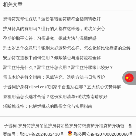
相关文章
想请符咒却怕踩坑？这份靠谱画符请符全指南请收好
护身符真的有用吗？懂行的人都在这样选，避坑又安心
孕期护胎平安符：习俗讲究、佩戴方法与温馨解惑
刑太岁是什么意思？犯刑太岁运势怎么样、怎么化解比较靠谱的全解
安胎符在道教中如何使用？佩戴禁忌与送符流程全解
聚宝盆符是什么？聚宝盆符怎么用？聚宝盆符哪家比较好？
​雷击木护身符全指南：佩戴讲究、选购方法与日常养护
子晋祠护身符zijinci.cn和别家平台差别在哪？五大核心优势详解
祭祖用品怎么选才合适？这份实用清单+避坑指南请收好
斩断桃花符：化解烂桃花的民俗文化与实用指南
子晋祠-护身符护身吊坠护身符吊坠护身符锦囊护身福袋护身项链
备
案编号：
鄂ICP备2024032430号
鄂公网安备42070002000060号