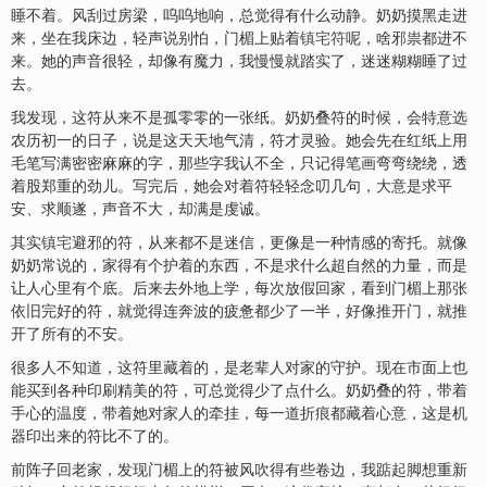
睡不着。风刮过房梁，呜呜地响，总觉得有什么动静。奶奶摸黑走进
来，坐在我床边，轻声说别怕，门楣上贴着
镇宅符
呢，啥邪祟都进不
来。她的声音很轻，却像有魔力，我慢慢就踏实了，迷迷糊糊睡了过
去。
我发现，这符从来不是孤零零的一张纸。奶奶叠符的时候，会特意选
农历初一的日子，说是这天天地气清，符才灵验。她会先在红纸上用
毛笔写满密密麻麻的字，那些字我认不全，只记得笔画弯弯绕绕，透
着股郑重的劲儿。写完后，她会对着符轻轻念叨几句，大意是求平
安、求顺遂，声音不大，却满是虔诚。
其实
镇
宅
避邪的符，从来都不是迷信，更像是一种情感的寄托。就像
奶奶常说的，家得有个护着的东西，不是求什么超自然的力量，而是
让人心里有个底。后来去外地上学，每次放假回家，看到门楣上那张
依旧完好的符，就觉得连奔波的疲惫都少了一半，好像推开门，就推
开了所有的不安。
很多人不知道，这符里藏着的，是老辈人对家的守护。现在市面上也
能买到各种印刷精美的符，可总觉得少了点什么。奶奶叠的符，带着
手心的温度，带着她对家人的牵挂，每一道折痕都藏着心意，这是机
器印出来的符比不了的。
前阵子回老家，发现门楣上的符被风吹得有些卷边，我踮起脚想重新