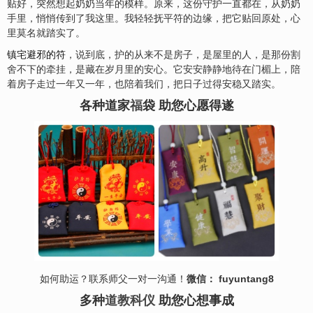
贴好，突然想起奶奶当年的模样。原来，这份守护一直都在，从奶奶
手里，悄悄传到了我这里。我轻轻抚平符的边缘，把它贴回原处，心
里莫名就踏实了。
镇宅避邪的符
，说到底，护的从来不是房子，是屋里的人，是那份割
舍不下的牵挂，是藏在岁月里的安心。它安安静静地待在门楣上，陪
着房子走过一年又一年，也陪着我们，把日子过得安稳又踏实。
各种道家
福
袋 助您心愿得遂
如何助运？联系师父一对一沟通！
微信： fuyuntang8
多种
道教科仪
助您心想事成