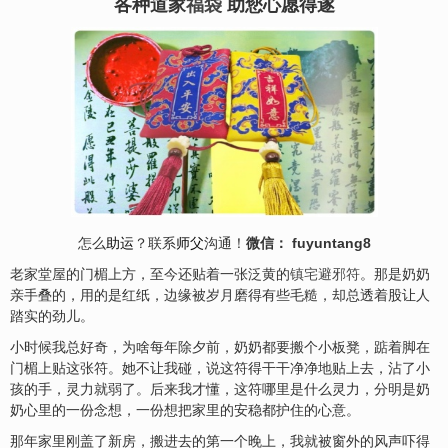
各种道家
福袋
助您心愿得遂
怎么
助运
？联系
师父
沟通！
微信： fuyuntang8
老家堂屋的门楣上方，至今还贴着一张泛黄的
镇宅避邪符
。那是奶奶
亲手叠的，用的是红纸，边缘被岁月磨得有些毛糙，却总透着股让人
踏实的劲儿。
小时候我总好奇，为啥每年除夕前，奶奶都要搬个小板凳，踮着脚在
门楣上贴这张符。她不让我碰，说这符得干干净净地贴上去，沾了小
孩的手，灵力就弱了。后来我才懂，这符哪里是什么灵力，分明是奶
奶心里的一份念想，一份想把家里的安稳都护住的心意。
那年家里刚盖了新房，搬进去的第一个晚上，我就被窗外的风声吓得