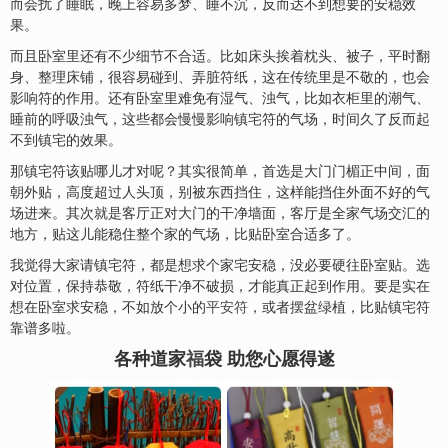
而会扰了睡眠，晚上容易多梦、睡不沉，反而达不到想要的安稳效
果。
而且卧室里还有不少细节不合适。比如床头挨着枕头、被子，平时翻
身、整理床铺，很容易碰到、弄脏符纸，这在传统里是不敬的，也会
影响符的作用。还有卧室里难免有湿气、浊气，比如衣柜里的潮气、
睡前的呼吸浊气，这些都会慢慢影响镇宅符的气场，时间久了反而起
不到镇宅的效果。
那镇宅符该贴哪儿才对呢？其实很简单，首选是大门门楣正中间，面
朝外贴，高度超过人头顶，别被东西挡住，这样能挡住外面不好的气
场进来。其次就是客厅正对大门的干净墙面，客厅是全家气场交汇的
地方，贴这儿能稳住整个家的气场，比贴卧室合适多了。
我觉得大家请镇宅符，都是想求个家宅安稳，没必要硬往卧室贴。选
对位置，保持恭敬，符纸干净不破损，才能真正起到作用。要是实在
想在卧室求安稳，不如放个小的
平安符
，或者摆盆绿植，比贴镇宅符
靠谱多啦。
各种道家
福
袋 助您心愿得遂