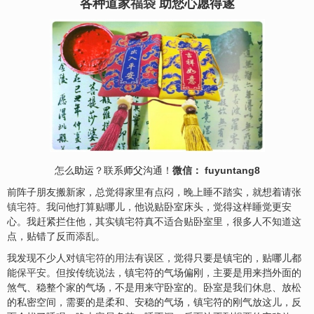
各种道家
福袋
助您心愿得遂
怎么
助运
？联系
师父
沟通！
微信： fuyuntang8
前阵子朋友搬新家，总觉得家里有点闷，晚上睡不踏实，就想着请张
镇
宅
符。我问他打算贴哪儿，他说贴卧室床头，觉得这样睡觉更
安
心。我赶紧拦住他，其实镇宅符真不适合贴卧室里，很多人不知道这
点，贴错了反而添乱。
我发现不少人对
镇宅符的用法
有误区，觉得只要是镇宅的，贴哪儿都
能
保平安
。但按传统说法，镇宅符的气场偏刚，主要是用来挡外面的
煞气、稳整个家的气场，不是用来守卧室的。卧室是我们休息、放松
的私密空间，需要的是柔和、安稳的气场，镇宅符的刚气放这儿，反