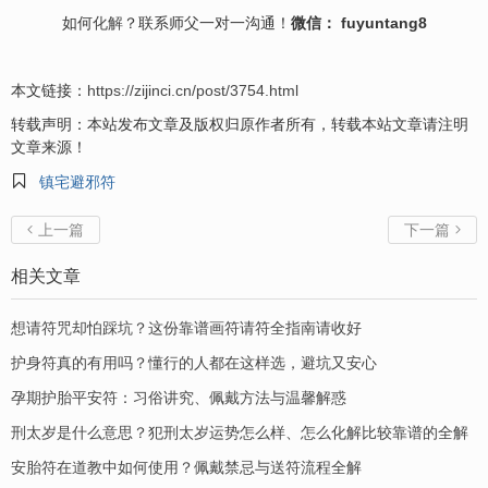
如何
化解
？联系师父一对一沟通！
微信： fuyuntang8
本文链接：
https://zijinci.cn/post/3754.html
转载声明：本站发布文章及版权归原作者所有，转载本站文章请注明
文章来源！

镇宅避邪符
上一篇
下一篇


相关文章
想请符咒却怕踩坑？这份靠谱画符请符全指南请收好
护身符真的有用吗？懂行的人都在这样选，避坑又安心
孕期护胎平安符：习俗讲究、佩戴方法与温馨解惑
刑太岁是什么意思？犯刑太岁运势怎么样、怎么化解比较靠谱的全解
安胎符在道教中如何使用？佩戴禁忌与送符流程全解