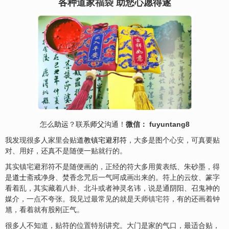
各种道家
福袋
助您心愿得遂
怎么
助运
？联系
师父
沟通！
微信： fuyuntang8
我发现很多人家里会贴
道教
镇宅避邪符
，大多是图个心
安
，可真要贴
对、用好，还真不是随便一贴就行的。
其实镇宅避邪符不是随便画的，正经的符大多用黄表纸、朱砂墨，得
是
道士
斋戒净身、焚香念咒后一气呵成画出来的。符上的云纹、篆字
看着乱，其实藏着八卦、北斗或者神灵名讳，说是通阴阳、召鬼神的
媒介，一点不夸张。我见过最常见的就是天师
镇宅符
，有的还画着钟
馗，看着就有股刚正气。
很多人不知道，贴符的位置特别讲究。大门是家的气口，最适合贴，