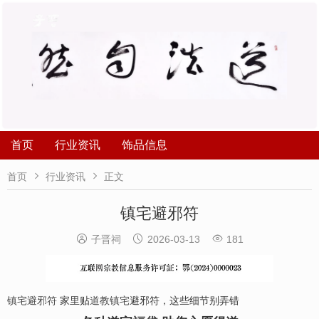
首页
行业资讯
饰品信息


首页
行业资讯
正文
镇宅避邪符



子晋祠
2026-03-13
181
镇宅避邪符
家里贴
道教
镇
宅
避邪符，这些细节别弄错