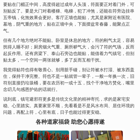
要贴在门楣正中间，高度得超过成年人头顶，符面要正对着门外，可
别贴反了。要是大门对着楼梯、电梯，犯了冲煞，还能在符旁边挂串
五帝钱，化煞效果会更好。客厅正墙也能贴，尤其是家附近有医院、
墓地，阴气重的地方，贴在正墙中央，下面摆盆常春藤，能聚点正
气。
但有几个地方绝对不能贴。卧室是休息的地方，符的刚气太足，容易
扰得人睡不好；厨房烟火气重、厕所秽气大，会污了符的气场，反而
起反作用。还有房梁下、泰山石旁边也能贴，能借着力气镇宅，但别
贴太多，一个空间一两张就够，多了反而互相干扰。
我觉得贴符也得有敬畏心。别用脏手碰，别让符被水打湿、被东西盖
住，保持干净完整。符也不是一贴就管一辈子，一般一年换一次，旧
符别直接扔垃圾桶，要在农历初一或十五，找个干净地方焚化，嘴里
念叨几句感恩护佑的话就行。
说到底，镇宅避邪符更多是
传统文化
里的
精神寄托
，求的是家宅安
稳、心里踏实。真要家里不顺，先看看是不是
风水布局
、居住环境的
问题，再配上符，心里有底，日子也能过得更安稳。
各种道家
福
袋 助您心愿得遂