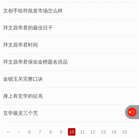
文创手绘符批发市场怎么样
拜文昌帝君的最佳日子
拜文昌帝君时间
拜文昌帝君保佑金榜题名供品
金锁玉关完整口诀
身上有玄学的征兆
玄学最灵三个咒
‹‹
‹
6
7
8
9
10
11
12
13
14
15